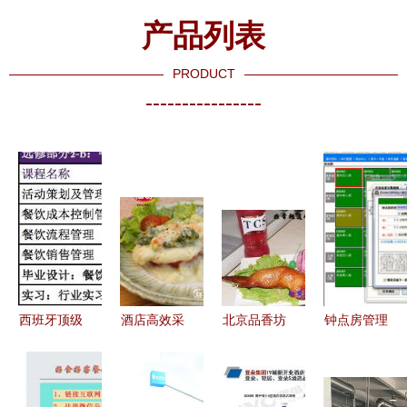
产品列表
PRODUCT
----------------
西班牙顶级
酒店高效采
北京品香坊
钟点房管理
酒店管理硕
购指南 速
餐饮管理有
现代酒店管
士项目开放
食饭批发厂
限责任公司
理系统中的
申请，餐饮
家与价格信
专业餐饮管
高效运营策