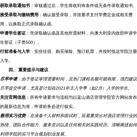
获取录取通知书
：审核通过后，学生将收到有条件或无条件录取通知书。
接受录取与缴纳费用
：确认接受录取，并按要求支付学费定金或相关费
用，以换取正式录取确认函。
申请学生签证
：凭录取确认函及其他所需材料，向澳大利亚内政部申请学
生签证（子类500）。
行前准备与入学
：安排住宿、购买保险、预订机票，并按时抵达学院注册
入学。
四、 重要提示与建议
尽早申请
：由于签证审理需要时间，且热门课程名额可能有限，强烈建议
尽早提交申请，尤其是计划在2021年主入学季（如2月）入学的学生。
关注官网信息
：所有申请要求与流程均以蓝山酒店管理学院官方网站发布
的最新信息为准，申请前务必进行核实。
善用实习优势
：在准备个人材料和面试时，应着重突出对酒店管理行业的
热情、团队合作能力、服务意识以及任何相关的实践经历。清晰阐述如何
利用学院的实习平台规划职业发展。