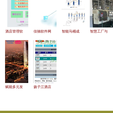
管理方向备
息平台一览
理助力披
略
受瞩目
萨、鸡翅包
饭与烤猪蹄
创业加盟
酒店管理软
佳驰软件网
智能马桶成
智慧工厂与
件选购指南
客通 实现
酒店新宠
餐饮管理
价格、报价
OTA订单与
百万客房背
CNC车间工
与批发策略
酒店及餐饮
后的品质升
业一体机在
解析
管理系统无
级与科技体
目视化管理
缝直连的桥
验革命
中的创新应
梁
用
赋能多元发
扬子江酒店
展 酒店管
管理信息系
理公司推出
统的设计与
餐饮管理服
实现 源码