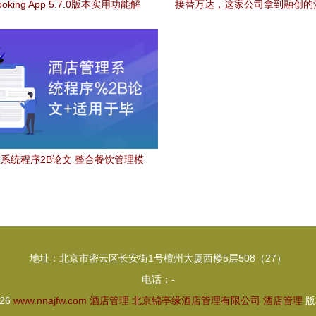
oking App 5.7.0版本实用功能解
接替万达，这家公司拿到融创的
析与下载指南
大单；什么来头？
系统程序2B论文 整合餐饮管理模
块的毕业设计实现
地址：北京市密云区长安街1号檀州大厦西楼5层508（27）
电话：-
026
www.nnajfw.com
酒店管理
北京锦亭缘酒店管理有限公司
酒店管理
版