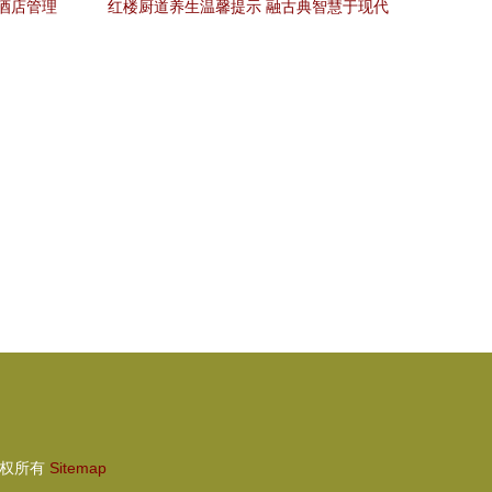
酒店管理
红楼厨道养生温馨提示 融古典智慧于现代
餐饮管理
权所有
Sitemap