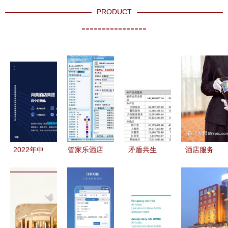
PRODUCT
----------------
2022年中
管家乐酒店
矛盾共生
酒店服务
国酒店业数
管理系统
君亭酒店净
贴心管与红
字化转型趋
V1.0.0 餐
利滑坡44%
酒的艺术
势报告 餐
饮管理模块
与市值飙升
——餐饮管
饮管理的智
功能解析
7倍背后的
理的深度解
能跃迁
餐饮管理密
析