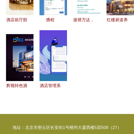
码
酒店前厅部
携程
接替万达，
红楼厨道养
服务礼仪与
eBooking
这家公司拿
生温馨提示
酒店管理实
App 5.7.0
到融创的酒
融古典智慧
践
版本实用功
店管理大
于现代餐饮
能解析与下
单；什么来
管理
载指南
头？
辉视特色酒
酒店管理系
店管理系统
统程序2B
以科技创新
论文 整合
重塑酒店运
餐饮管理模
营与管理
块的毕业设
地址：北京市密云区长安街1号檀州大厦西楼5层508（27）
计实现