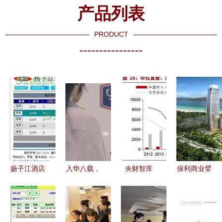
产品列表
PRODUCT
----------------
扬子江酒店
入华八载，
央财智库
保利商业擘
管理信息系
中高端酒店
酒店行业研
画西北新蓝
统的设计与
灯塔品牌
究框架报告
图 轻时
实现 源码
以卓越餐饮
——强管理
尚、酒店、