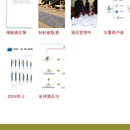
解析与酒店
管理照亮时
输出驱动下
公寓三大业
管理现代化
代航程
的产品为王
态重磅入
与餐饮精细
驻，引领区
化运营
域消费升级
湖南酒店预
轻松获取酒
酒店管理中
注重用户体
订与销售管
店管理师证
的餐饮管理
验，未来居
理系统的数
书 官方报
岗位 就业
携手森兰轻
字化转型与
名入口与高
方向与职业
奢未来酒店
价值提升
效备考全攻
发展
打造智能客
略
房与餐饮管
理新标杆
2024年上
全球酒店与
半年酒店市
餐饮管理专
场观察 规
业顶尖院校
模高开稳
排名及留学